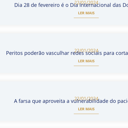
22/01/2024
Dia 28 de fevereiro é o Dia Internacional das 
LER MAIS
22/01/2024
Peritos poderão vasculhar redes sociais para corta
LER MAIS
22/01/2024
A farsa que aproveita a vulnerabilidade do pacie
LER MAIS