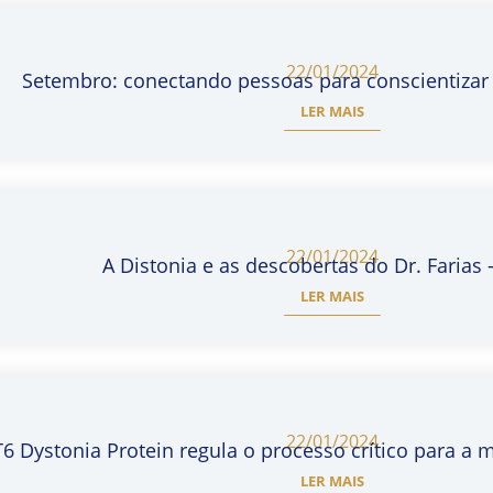
22/01/2024
Setembro: conectando pessoas para conscientizar 
LER MAIS
22/01/2024
A Distonia e as descobertas do Dr. Farias –
LER MAIS
22/01/2024
6 Dystonia Protein regula o processo crítico para a
LER MAIS