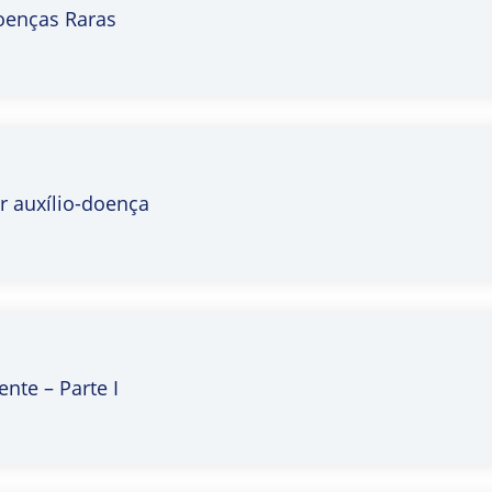
Doenças Raras
r auxílio-doença
nte – Parte I