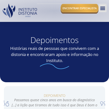
ENCONTRAR ESPECIALISTA
O I
Depoimentos
Histórias reais de pessoas que convivem com a
distonia e encontraram apoio e informação no
Instituto.
DEPOIMENTO
Passamos quase cinco anos em busca do diagnóstico
[…] a lição que tiramos de tudo isso é que Deus é bom o