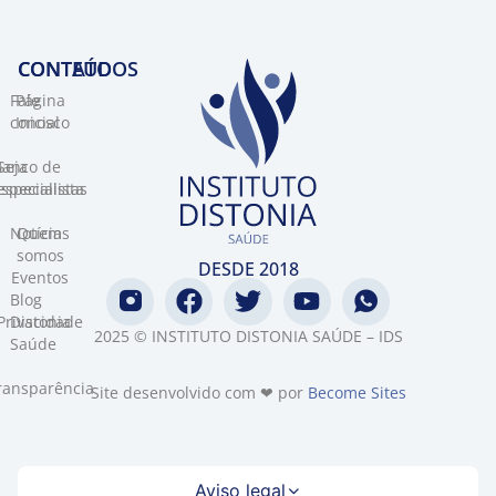
CONTEÚDOS
CONTATO​
Fale
Página
conosco
Inicial
Banco de
Seja
specialistas
especialista
Notícias
Quem
somos
DESDE 2018
Eventos
Blog
Privacidade
Distonia
2025 © INSTITUTO DISTONIA SAÚDE – IDS
Saúde
ransparência
Site desenvolvido com ❤ por
Become Sites
Aviso legal