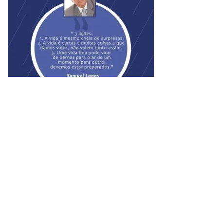
#distonia
#distonicos
#saude
#vid
a
distonia_saúde
Gostou? Compartilhe: