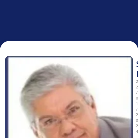
2
2
/
0
1
/
2
0
2
4