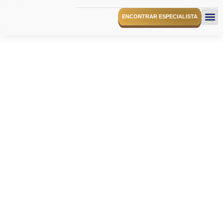
ENCONTRAR ESPECIALISTA
O I