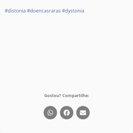
#distonia
#doencasraras
#dystonia
Gostou? Compartilhe: