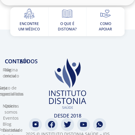
ENCONTRE
O QUE É
COMO
UM MÉDICO
DISTONIA?
APOIAR
CONTEÚDOS
CONTATO​
Fale
Página
conosco
Inicial
Banco de
Seja
specialistas
especialista
Notícias
Quem
somos
DESDE 2018
Eventos
Blog
Privacidade
Distonia
2025 © INSTITUTO DISTONIA SAÚDE – IDS