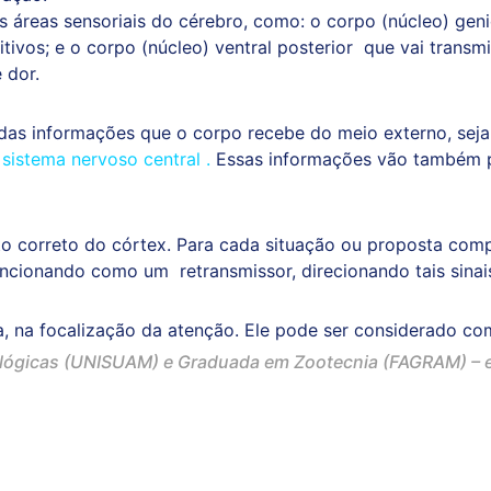
áreas sensoriais do cérebro, como: o corpo (núcleo) genicu
itivos; e o corpo (núcleo) ventral posterior que vai transm
 dor.
as informações que o corpo recebe do meio externo, seja 
o
sistema nervoso central .
Essas informações vão também p
 correto do córtex. Para cada situação ou proposta compor
uncionando como um retransmissor, direcionando tais sinais
a, na focalização da atenção. Ele pode ser considerado c
ológicas (UNISUAM) e Graduada em Zootecnia (FAGRAM) – 