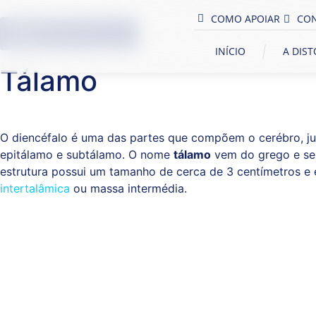
COMO APOIAR
CO
vOLTAR AO bLOG
INÍCIO
A DIS
Tálamo
O diencéfalo é uma das partes que compõem o cerébro, jun
epitálamo e subtálamo. O nome
tálamo
vem do grego e seu 
estrutura possui um tamanho de cerca de 3 centímetros e 
intertalâmica
ou massa intermédia.