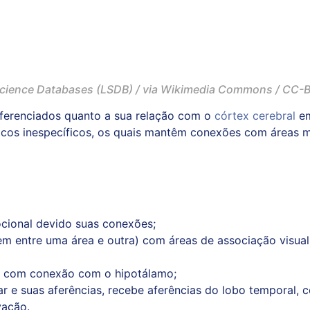
 Science Databases (LSDB) / via
Wikimedia Commons
/
CC-B
iferenciados quanto a sua relação com o
córtex cerebral
em
micos inespecíficos, os quais mantêm conexões com áreas m
cional devido suas conexões;
m entre uma área e outra) com áreas de associação visual
s com conexão com o hipotálamo;
r e suas aferências, recebe aferências do lobo temporal, c
vação.