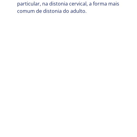
particular, na distonia cervical, a forma mais
comum de distonia do adulto.
Gostou? Compartilhe:
ENCONTRE
O QUE É
COMO
UM MÉDICO
DISTONIA?
APOIAR
CONTEÚDOS
CONTATO​