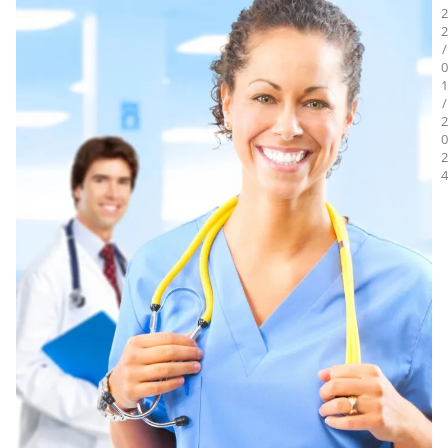
2
2
/
0
1
/
2
0
2
4