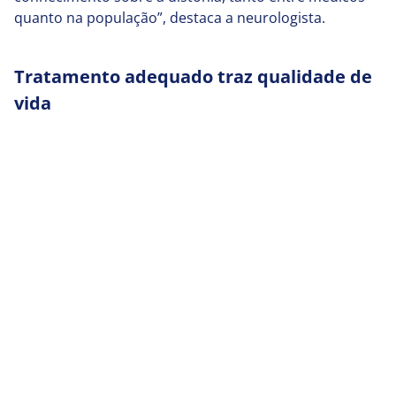
quanto na população”, destaca a neurologista.
Tratamento adequado traz qualidade de
vida
Enquanto estava recebendo o tratamento errado para
sua condição, Nilde sentiu seus sintomas piorarem e,
aos poucos, foi perdendo o controle e os movimentos
do corpo.
“Perdi o movimento do pescoço para o lado direito. A
sensação era de que o meu corpo não me obedecia
mais”, conta. “Eu perdi 87% da mobilidade corporal e
cheguei a ficar de cadeira de rodas, precisando de
uma enfermeira 24 horas. Tomava água de canudinho
e a comida era só papa”, relembra.