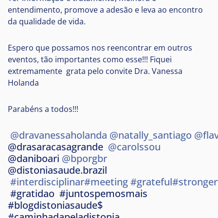
entendimento, promove a adesão e leva ao encontro
da qualidade de vida.
Espero que possamos nos reencontrar em outros
eventos, tão importantes como esse!!! Fiquei
extremamente grata pelo convite Dra. Vanessa
Holanda
Parabéns a todos!!!
@dravanessaholanda
@natally_santiago
@fla
@drasaracasagrande
@carolssou
@daniboari
@bporgbr
@distoniasaude.brazil
#interdisciplinar
#meeting
#grateful
#stronger
#gratidao #juntospemosmais
#blogdistoniasaude$
#caminhadapeladistonia