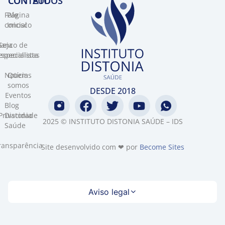
CONTEÚDOS
CONTATO​
Fale
Página
conosco
Inicial
Banco de
Seja
specialistas
especialista
Notícias
Quem
somos
DESDE 2018
Eventos
Blog
Privacidade
Distonia
2025 © INSTITUTO DISTONIA SAÚDE – IDS
Saúde
ransparência
Site desenvolvido com ❤ por
Become Sites
Aviso legal