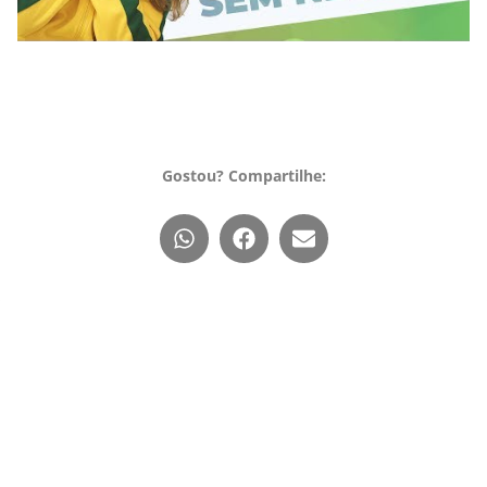
Gostou? Compartilhe:
ENCONTRE
O QUE É
COMO
UM MÉDICO
DISTONIA?
APOIAR