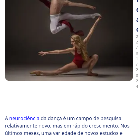
2
2
/
0
1
/
2
0
2
4
A
neurociência
da dança é um campo de pesquisa
relativamente novo, mas em rápido crescimento. Nos
últimos meses, uma variedade de novos estudos e