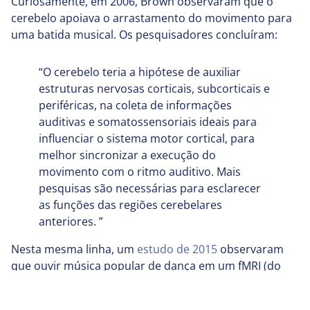
Curiosamente, em 2006, Brown observaram que o
cerebelo apoiava o arrastamento do movimento para
uma batida musical. Os pesquisadores concluíram:
“O cerebelo teria a hipótese de auxiliar
estruturas nervosas corticais, subcorticais e
periféricas, na coleta de informações
auditivas e somatossensoriais ideais para
influenciar o sistema motor cortical, para
melhor sincronizar a execução do
movimento com o ritmo auditivo. Mais
pesquisas são necessárias para esclarecer
as funções das regiões cerebelares
anteriores. ”
Nesta mesma linha, um
estudo de 2015
observaram
que ouvir música popular de dança em um fMRI (do
inglês Functional Magnetic Ressonance Imaging) ativou
o cerebelo, especialmente, mais intensamente nos