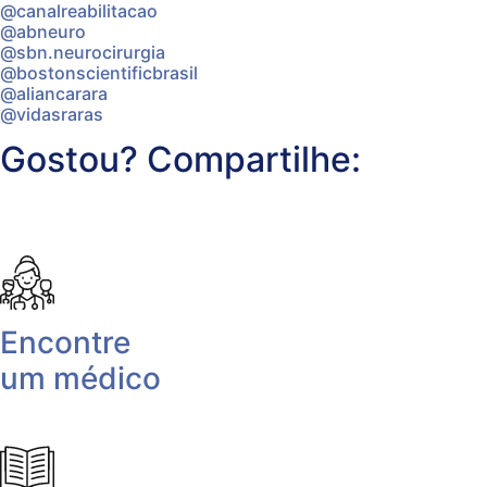
@canalreabilitacao
@abneuro
@sbn.neurocirurgia
@bostonscientificbrasil
@aliancarara
@vidasraras
Gostou? Compartilhe:
Encontre
um médico