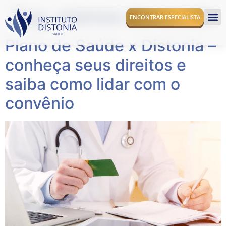
Tag:
planos de saude
ENCONTRAR ESPECIALISTA
Plano de Saúde x Distonia –
O I
conheça seus direitos e
saiba como lidar com o
convênio