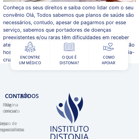
Conheça os seus direitos e saiba como lidar com o seu
convênio Olá, Todos sabemos que planos de saúde são
necessários, contudo, apesar de pagarmos por esse
serviço, sabemos que portadores de doenças
preexistentes e/ou raras têm dificuldades em receber
atendimento médico, tratamento, usufruir de internação
hospitalar, home care e até mesmo percorrem uma Via-
ENCONTRE
O QUE É
COMO
crucis […]
UM MÉDICO
DISTONIA?
APOIAR
CONTEÚDOS
CONTATO​
Fale
Página
conosco
Inicial
Banco de
Seja
specialistas
especialista