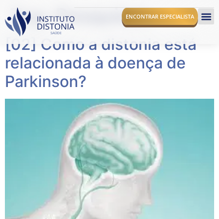
Tag:
Pesquisas
ENCONTRAR ESPECIALISTA
[02] Como a distonia está
O I
relacionada à doença de
Parkinson?