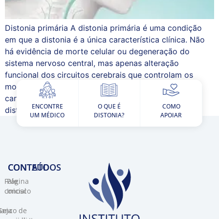
Distonia primária A distonia primária é uma condição
em que a distonia é a única característica clínica. Não
há evidência de morte celular ou degeneração do
sistema nervoso central, mas apenas alteração
funcional dos circuitos cerebrais que controlam os
movimentos causando movimentos distônicos
característicos. O mecanismo neural subjacente à
ENCONTRE
O QUE É
COMO
distonia envolve muitas regiões do sistema […]
UM MÉDICO
DISTONIA?
APOIAR
CONTEÚDOS
CONTATO​
Fale
Página
conosco
Inicial
Banco de
Seja