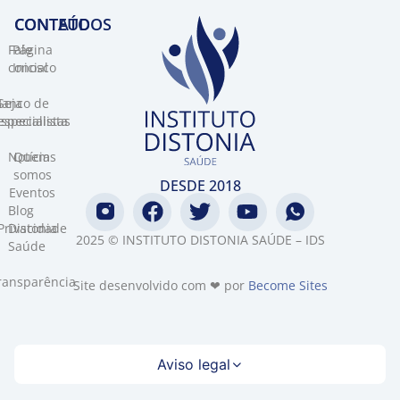
CONTEÚDOS
CONTATO​
Fale
Página
conosco
Inicial
Banco de
Seja
specialistas
especialista
Notícias
Quem
somos
DESDE 2018
Eventos
Blog
Privacidade
Distonia
2025 © INSTITUTO DISTONIA SAÚDE – IDS
Saúde
ransparência
Site desenvolvido com ❤ por
Become Sites
Aviso legal