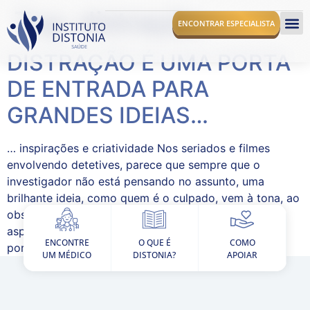
Tag:
distração
ENCONTRAR ESPECIALISTA
DISTRAÇÃO É UMA PORTA
O I
DE ENTRADA PARA
GRANDES IDEIAS…
… inspirações e criatividade Nos seriados e filmes
envolvendo detetives, parece que sempre que o
investigador não está pensando no assunto, uma
brilhante ideia, como quem é o culpado, vem à tona, ao
observar algo não relacionado com o caso. Nesse
aspecto, os produtores hollywoodianos não estavam
ENCONTRE
O QUE É
COMO
por fora da ciência. O que um novo estudo indica […]
UM MÉDICO
DISTONIA?
APOIAR