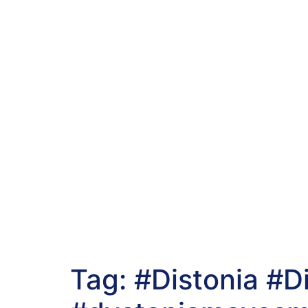
Tag:
#Distonia #D