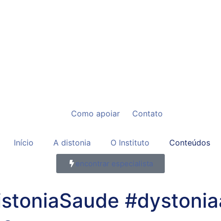
Como apoiar
Contato
Início
A distonia
O Instituto
Conteúdos
encontrar especialista
istoniaSaude #dystoni