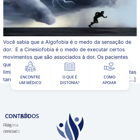
Você sabia que a Algofobia é o medo da sensação de
dor. E a Cinesiofobia é o medo de executar certos
movimentos que são associados à dor. Os pacientes
que sofrem de Algofobia ou Cinesiofobia ficam
limitados em suas atividades e param de realizar muitas
ENCONTRE
O QUE É
COMO
tarefas do dia a dia. Com isso acabam ficando mais […]
UM MÉDICO
DISTONIA?
APOIAR
CONTEÚDOS
CONTATO​
Fale
Página
conosco
Inicial