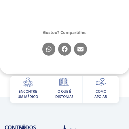
Gostou? Compartilhe:
ENCONTRE
O QUE É
COMO
UM MÉDICO
DISTONIA?
APOIAR
CONTEÚDOS
CONTATO​